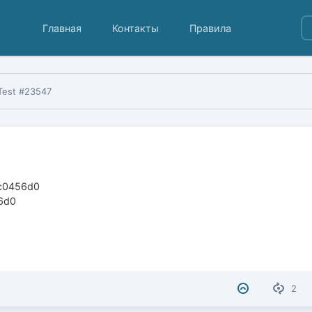
Главная
Контакты
Правила
Test #23547
5c0456d0
56d0
2