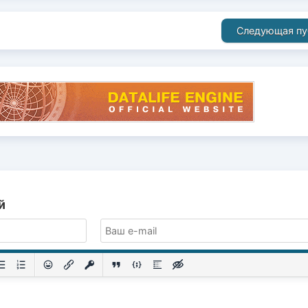
Следующая пу
й