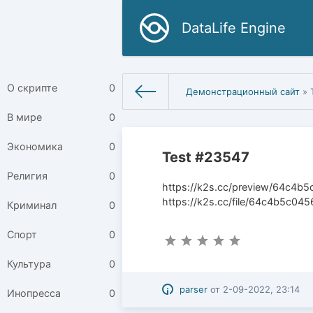
DataLife Engine
О скрипте
0
Демонстрационный сайт
» 
В мире
0
Экономика
0
Test #23547
Религия
0
https://k2s.cc/preview/64c4b
https://k2s.cc/file/64c4b5c04
Криминал
0
Спорт
0
Культура
0
parser
от
2-09-2022, 23:14
Инопресса
0