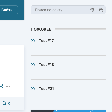
Войти
ПОХОЖЕЕ
Test #17
---
Test #18
---
---
Test #21
---
0