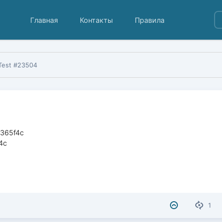
Главная
Контакты
Правила
Test #23504
c365f4c
f4c
1