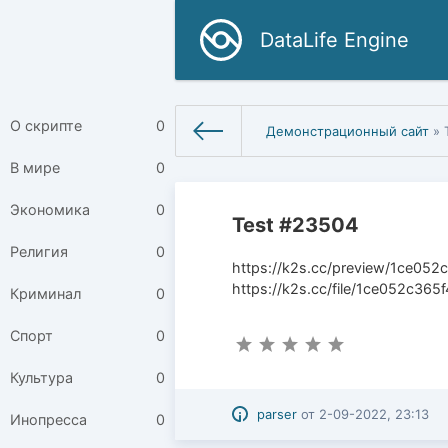
DataLife Engine
О скрипте
0
Демонстрационный сайт
» 
В мире
0
Экономика
0
Test #23504
Религия
0
https://k2s.cc/preview/1ce052
https://k2s.cc/file/1ce052c365
Криминал
0
Спорт
0
Культура
0
parser
от
2-09-2022, 23:13
Инопресса
0