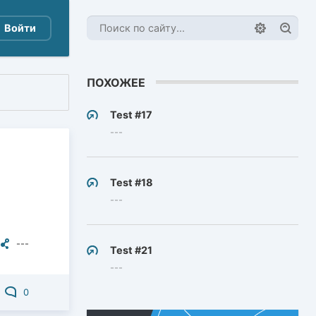
Войти
ПОХОЖЕЕ
Test #17
---
Test #18
---
---
Test #21
---
0