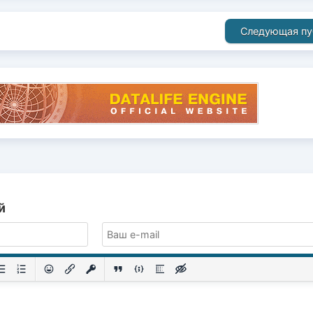
Следующая пу
й