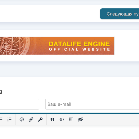
Следующая пу
й