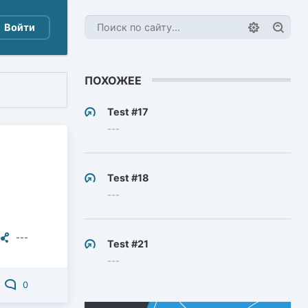
Войти
ПОХОЖЕЕ
Test #17
---
Test #18
---
---
Test #21
---
0