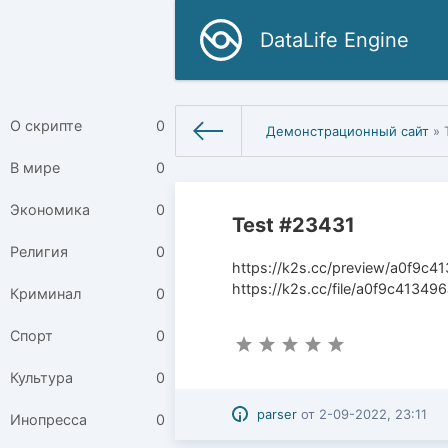
DataLife Engine
О скрипте
0
Демонстрационный сайт
» 
В мире
0
Экономика
0
Test #23431
Религия
0
https://k2s.cc/preview/a0f9c4
https://k2s.cc/file/a0f9c41349
Криминал
0
Спорт
0
Культура
0
parser
от
2-09-2022, 23:11
Инопресса
0