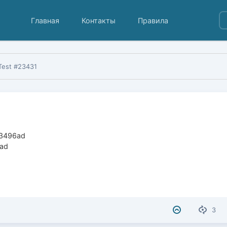
Главная
Контакты
Правила
Test #23431
13496ad
6ad
3